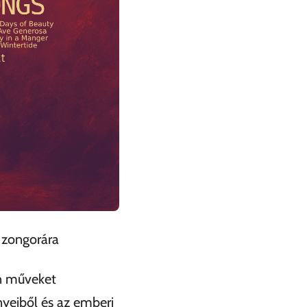
s zongorára
an műveket
nyeiből és az emberi