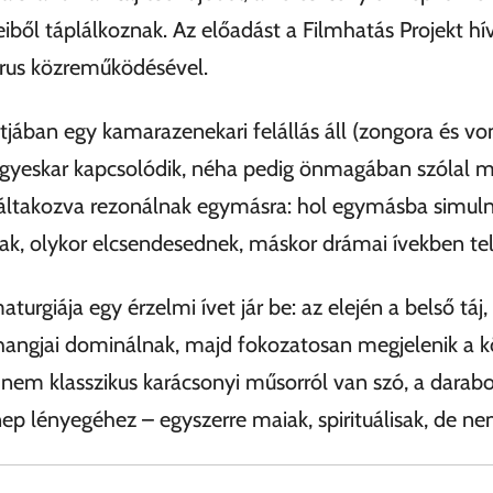
iből táplálkoznak. Az előadást a Filmhatás Projekt hívj
rus közreműködésével.
jában egy kamarazenekari felállás áll (zongora és v
 vegyeskar kapcsolódik, néha pedig önmagában szólal 
áltakozva rezonálnak egymásra: hol egymásba simuln
ak, olykor elcsendesednek, máskor drámai ívekben tel
turgiája egy érzelmi ívet jár be: az elején a belső táj
hangjai dominálnak, majd fokozatosan megjelenik a k
 nem klasszikus karácsonyi műsorról van szó, a dara
p lényegéhez – egyszerre maiak, spirituálisak, de nem