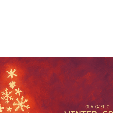
Halász Károly · Projekt
Winter Songs
2025. July 14.
onyi koncert – Ola Gjeilo művei vegyeskarra, vonósötösre és zo