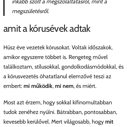
inkább szólt a megszólaltatásról, mint a
megszületésről.
amit a kórusévek adtak
Húsz éve vezetek kórusokat. Voltak időszakok,
amikor egyszerre többet is. Rengeteg művel
találkoztam, stílusokkal, gondolkodásmódokkal, és
a kórusvezetés óhatatlanul elemzővé teszi az
embert:
mi működik
,
mi nem
, és miért.
Most azt érzem, hogy sokkal kifinomultabban
tudok zenéhez nyúlni. Bátrabban, pontosabban,
kevesebb kerülővel. Mert világosabb, hogy
mit