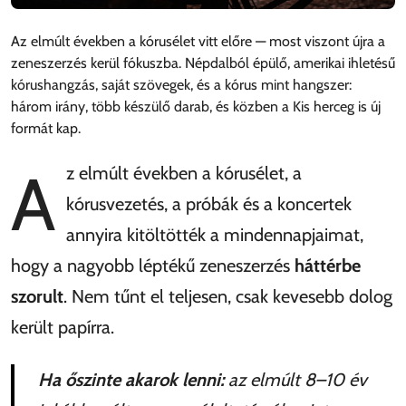
Az elmúlt években a kórusélet vitt előre — most viszont újra a
zeneszerzés kerül fókuszba. Népdalból épülő, amerikai ihletésű
kórushangzás, saját szövegek, és a kórus mint hangszer:
három irány, több készülő darab, és közben a Kis herceg is új
formát kap.
Az elmúlt években a kórusélet, a
kórusvezetés, a próbák és a koncertek
annyira kitöltötték a mindennapjaimat,
hogy a nagyobb léptékű zeneszerzés
háttérbe
szorult
. Nem tűnt el teljesen, csak kevesebb dolog
került papírra.
Ha őszinte akarok lenni:
az elmúlt 8–10 év