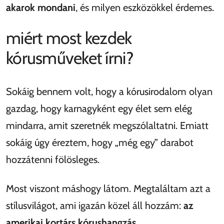
akarok mondani
, és milyen eszközökkel érdemes.
miért most kezdek
kórusműveket írni?
Sokáig bennem volt, hogy a kórusirodalom olyan
gazdag, hogy karnagyként egy élet sem elég
mindarra, amit szeretnék megszólaltatni. Emiatt
sokáig úgy éreztem, hogy „még egy” darabot
hozzátenni fölösleges.
Most viszont máshogy látom. Megtaláltam azt a
stílusvilágot, ami igazán közel áll hozzám:
az
amerikai kortárs kórushangzás