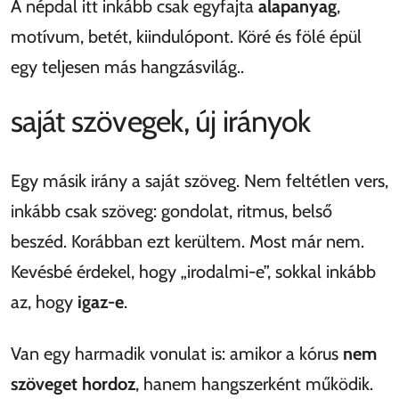
A népdal itt inkább csak egyfajta
alapanyag
,
motívum, betét, kiindulópont. Köré és fölé épül
egy teljesen más hangzásvilág..
saját szövegek, új irányok
Egy másik irány a saját szöveg. Nem feltétlen vers,
inkább csak szöveg: gondolat, ritmus, belső
beszéd. Korábban ezt kerültem. Most már nem.
Kevésbé érdekel, hogy „irodalmi-e”, sokkal inkább
az, hogy
igaz-e
.
Van egy harmadik vonulat is: amikor a kórus
nem
szöveget hordoz
, hanem hangszerként működik.