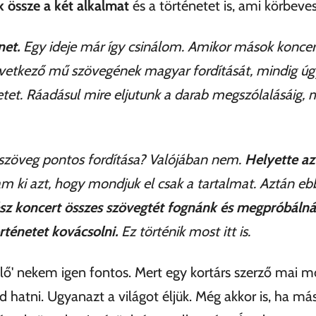
k össze a két alkalmat
és a történetet is, ami körbeves
net.
Egy ideje már így csinálom. Amikor mások koncert
etkező mű szövegének magyar fordítását, mindig úg
tet. Ráadásul mire eljutunk a darab megszólalásáig, 
 szöveg pontos fordítása? Valójában nem.
Helyette az 
am ki azt, hogy mondjuk el csak a tartalmat. Aztán ebbő
ész koncert összes szövegtét fognánk és megpróbálná
örténetet kovácsolni.
Ez történik most itt is.
élő' nekem igen fontos. Mert egy kortárs szerző mai 
 hatni. Ugyanazt a világot éljük. Még akkor is, ha má