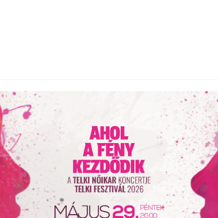
Halász Károly
Végre koncert
2026. May 14.