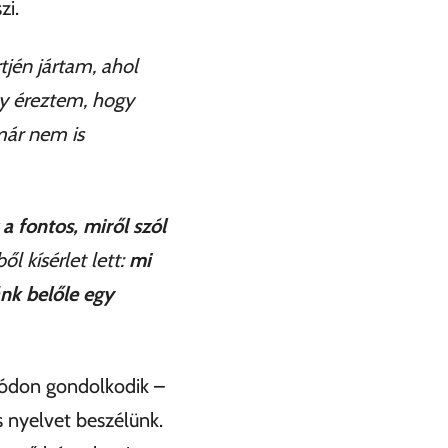
zi.
jén jártam, ahol
y éreztem, hogy
már nem is
a fontos, miről szól
l kísérlet lett:
mi
nk belőle egy
módon gondolkodik –
s nyelvet beszélünk.