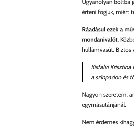
Ugyanolyan boltba já
érteni fogjuk, miért t
Ráadásul ezek a műv
mondanivalót.
Közbe
hullámvasút. Biztos 
Kisfalvi Krisztin
a színpadon és t
Nagyon szeretem, am
egymásutánjánál.
Nem érdemes kihagy