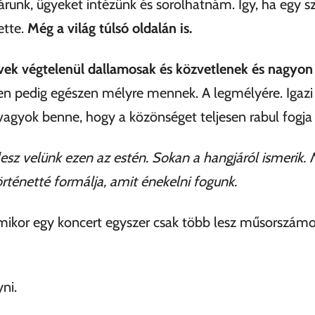
runk, ügyeket intézünk és sorolhatnám. Így, ha egy sze
ette.
Még a világ túlsó oldalán is.
ek végtelenül dallamosak és közvetlenek és nagyon k
n pedig egészen mélyre mennek. A legmélyére. Igazi
vagyok benne, hogy a közönséget teljesen rabul fogja 
a lesz velünk ezen az estén. Sokan a hangjáról ismerik.
örténetté formálja, amit énekelni fogunk.
ikor egy koncert egyszer csak több lesz műsorszámo
ni.