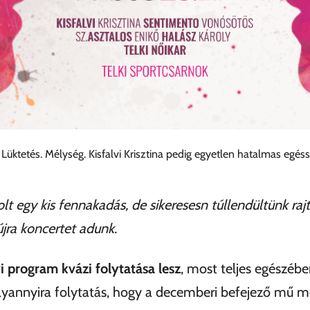
üktetés. Mélység. Kisfalvi Krisztina pedig egyetlen hatalmas egéssz
lt egy kis fennakadás, de sikeresesn túllendültünk rajt
újra koncertet adunk.
 program kvázi folytatása lesz
, most teljes egészéb
lyannyira folytatás, hogy a decemberi befejező mű m