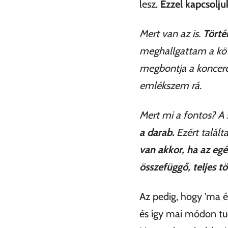
lesz.
Ezzel kapcsolju
Mert van az is.
Törté
meghallgattam a köv
megbontja a koncere
emlékszem rá.
Mert mi a fontos? A
a darab.
Ezért talált
van akkor, ha az eg
összefüggő, teljes t
Az pedig, hogy 'ma 
és így mai módon tud