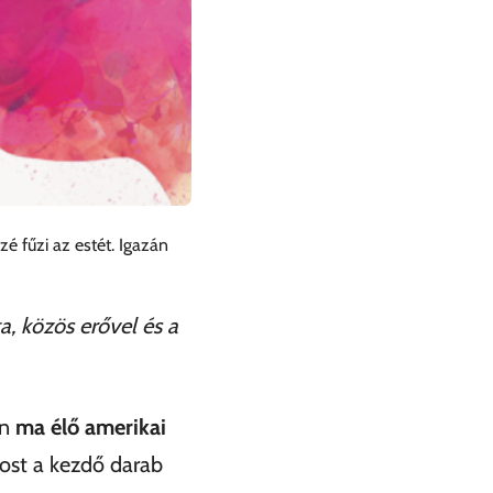
é fűzi az estét. Igazán
a, közös erővel és a
en
ma élő amerikai
ost a kezdő darab