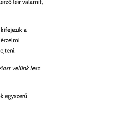
rző leír valamit,
ifejezik a
 érzelmi
ejteni.
 Most velünk lesz
k egyszerű