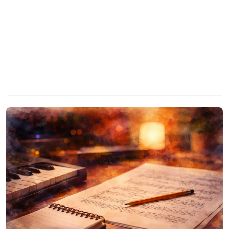
Halász Károly
Ettől a naptól ez nem egy
weboldal, hanem egy napló
2026. January 10.