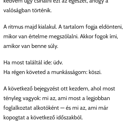
kedvem úgy csinálni ezt az egészet, ahogy a
valóságban történik.
A ritmus majd kialakul. A tartalom fogja eldönteni,
mikor van értelme megszólalni. Akkor fogok írni,
amikor van benne súly.
Ha most találtál ide: üdv.
Ha régen követed a munkásságom: köszi.
A következő bejegyzést ott kezdem, ahol most
tényleg vagyok: mi az, ami most a legjobban
foglalkoztat alkotóként — és mi az, ami már
kopogtat a következő időszakból.